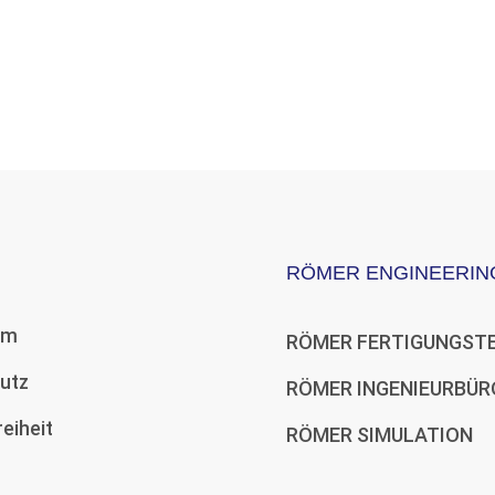
Aktuell haben wir keine offene Stellenausschreibungen.
RÖMER ENGINEERIN
um
RÖMER FERTIGUNGST
utz
RÖMER INGENIEURBÜR
reiheit
RÖMER SIMULATION